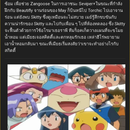
ซ้อม เพื่อช่วย Zangoose ในการเอาชนะ Seviper+ในขณะที่กำลัง
ฝึกกับ Beautifly จานร่อนของ May ก็บินหนีไป Torchic ไปเอาจาน
ร่อน แต่ยังพบ Skitty ซึ่งดูเหมือนจะไม่สบาย เมย์รู้สึกขบขันกับ
ความน่ารักของ Skitty และไปกับเพื่อน ๆ ไปที่ห้องทดลอง ซึ่ง Skitty
จะฟื้นตัวด้วยการใช้อโรมาเธอราพี ทีมร็อคเก็ตวางแผนที่จะขโมย
น้ำหอม แต่เมียธเจอสคิตตี้และตกหลุมรักเธอ เหล่าฮีโร่พยายาม
เอาน้ำหอมกลับมา ขณะที่เมียธเริ่มสงสัยว่าเขาจะทำอย่างไรกับ
สกิตตี้