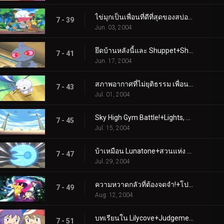
ไข่มุกเป็นเพื่อนที่ดีที่สุดของสปอยก์+แค่กลืนน้ำลายเท่านั้น
7 - 39
Jun. 03, 2004
ยึดบ้านหลังนี้และ Shuppet+Shroomish Skirmish
7 - 41
Jun. 17, 2004
สภาพอากาศที่ไม่ยุติธรรม เพื่อน+ใครกำลังบินอยู่ตอนนี้?
7 - 43
Jul. 01, 2004
Sky High Gym Battle!+Lights, Camerupt, Action!
7 - 45
Jul. 15, 2004
บ้าเหมือน Lunatone+สวนแห่ง Eatin'
7 - 47
Jul. 29, 2004
ความหวาดกลัวที่ต้องจดจำ!+โปเกบล็อก, สต็อค และเบอร์รี่
7 - 49
Aug. 12, 2004
บทเรียนใน Lilycove+Judgement Day
7 - 51