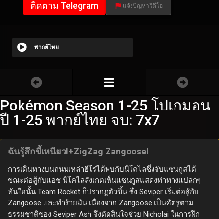
ติดตาม Telegram
แจ้งปัญหาวีดีโอ
พากย์ไทย
Pokémon Season 1-25 โปเกมอน
ปี 1-25 พากย์ไทย จบ: 7x7
ฉันรู้สึกขี้เหนียว!+ZigZag Zangoose!
การเดินทางบนถนนเหล่าฮีโร่ได้พบกับนิโคไลซึ่งจับแซนกูสได้
ขณะต่อสู้กับแอช นิโคไลสังเกตเห็นแซนกูสแสดงท่าทางแปลกๆ
ทันใดนั้น Team Rocket ก็ปรากฏตัวขึ้น ซึ่ง Seviper เริ่มต่อสู้กับ
Zangoose และทำร้ายมัน เนื่องจาก Zangoose เป็นศัตรูตาม
ธรรมชาติของ Seviper Ash จึงตัดสินใจช่วย Nicholai ในการฝึก