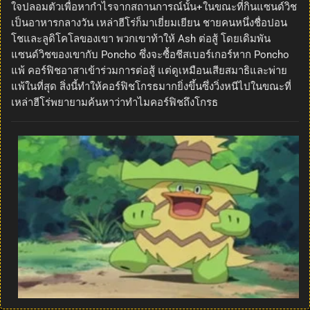
ใจปลอมตัวเพื่อหากำไรจากสถานการณ์นั้น+ในขณะที่กินแซนด์วิช
เป็นอาหารกลางวัน เหล่าฮีโร่ก็มาเยี่ยมเยียน ชายคนหนึ่งชื่อปอน
โชและลูดิโคโลของเขา พวกเขาท้าให้ Ash ต่อสู้ โดยเดิมพัน
แซนด์วิชของเขากับ Poncho ซึ่งจะซื้อชีสเบอร์เกอร์หาก Poncho
แพ้ คอร์ฟิชอาสาเข้าร่วมการต่อสู้ แต่ดูเหมือนเสียสมาธิและพ่าย
แพ้ในที่สุด สิ่งนี้ทำให้คอร์ฟิชโกรธมากยิ่งขึ้นซึ่งวิ่งหนีไปในขณะที่
เหล่าฮีโร่พยายามค้นหาว่าทำไมคอร์ฟิชถึงโกรธ