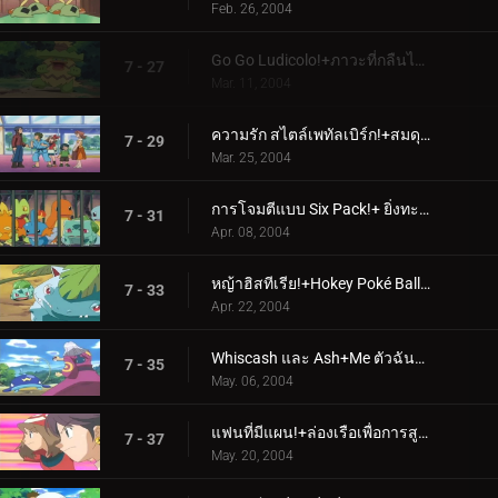
Feb. 26, 2004
Go Go Ludicolo!+ภาวะที่กลืนไม่เข้าคายไม่ออกสองเท่า
7 - 27
Mar. 11, 2004
ความรัก สไตล์เพทัลเบิร์ก!+สมดุลแห่งพลัง
7 - 29
Mar. 25, 2004
การโจมตีแบบ Six Pack!+ ยิ่งทะเลาะกันก็ยิ่งดี
7 - 31
Apr. 08, 2004
หญ้าฮิสทีเรีย!+Hokey Poké Balls!
7 - 33
Apr. 22, 2004
Whiscash และ Ash+Me ตัวฉันและเวลา
7 - 35
May. 06, 2004
แฟนที่มีแผน!+ล่องเรือเพื่อการสูญเสีย
7 - 37
May. 20, 2004