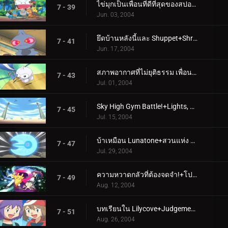
ไข่มุกเป็นเพื่อนที่ดีที่สุดของสปอยก์+แค่กลืนน้ำลายเท่านั้น
7 - 39
Jun. 03, 2004
ยึดบ้านหลังนี้และ Shuppet+Shroomish Skirmish
7 - 41
Jun. 17, 2004
สภาพอากาศที่ไม่ยุติธรรม เพื่อน+ใครกำลังบินอยู่ตอนนี้?
7 - 43
Jul. 01, 2004
Sky High Gym Battle!+Lights, Camerupt, Action!
7 - 45
Jul. 15, 2004
บ้าเหมือน Lunatone+สวนแห่ง Eatin'
7 - 47
Jul. 29, 2004
ความหวาดกลัวที่ต้องจดจำ!+โปเกบล็อก, สต็อค และเบอร์รี่
7 - 49
Aug. 12, 2004
บทเรียนใน Lilycove+Judgement Day
7 - 51
Aug. 26, 2004