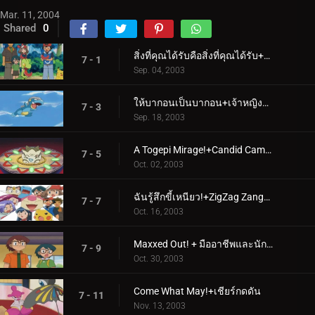
Mar. 11, 2004
Shared
0
สิ่งที่คุณได้รับคือสิ่งที่คุณได้รับ+ความรักตั้งแต่การบินครั้งแรก
7 - 1
Sep. 04, 2003
ให้บากอนเป็นบากอน+เจ้าหญิงและโทเกปี
7 - 3
Sep. 18, 2003
A Togepi Mirage!+Candid Camerupt!
7 - 5
Oct. 02, 2003
ฉันรู้สึกขี้เหนียว!+ZigZag Zangoose!
7 - 7
Oct. 16, 2003
Maxxed Out! + มืออาชีพและนักต้มตุ๋น
7 - 9
Oct. 30, 2003
Come What May!+เชียร์กดดัน
7 - 11
Nov. 13, 2003