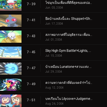
ไข่มุกเป็นเพื่อนที่ดีที่สุดของสปอยก์+แค่กลืนน้ำลายเท่านั้น
7 - 39
Jun. 03, 2004
ยึดบ้านหลังนี้และ Shuppet+Shroomish Skirmish
7 - 41
Jun. 17, 2004
สภาพอากาศที่ไม่ยุติธรรม เพื่อน+ใครกำลังบินอยู่ตอนนี้?
7 - 43
Jul. 01, 2004
Sky High Gym Battle!+Lights, Camerupt, Action!
7 - 45
Jul. 15, 2004
บ้าเหมือน Lunatone+สวนแห่ง Eatin'
7 - 47
Jul. 29, 2004
ความหวาดกลัวที่ต้องจดจำ!+โปเกบล็อก, สต็อค และเบอร์รี่
7 - 49
Aug. 12, 2004
บทเรียนใน Lilycove+Judgement Day
7 - 51
Aug. 26, 2004