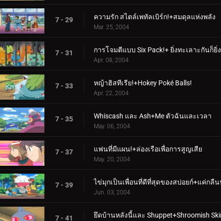
ความรัก สไตล์เพทัลเบิร์ก!+สมดุลแห่งพลัง
7 - 29
Mar. 25, 2004
การโจมตีแบบ Six Pack!+ ยิ่งทะเลาะกันก็ยิ่ง
7 - 31
Apr. 08, 2004
หญ้าฮิสทีเรีย!+Hokey Poké Balls!
7 - 33
Apr. 22, 2004
Whiscash และ Ash+Me ตัวฉันและเวลา
7 - 35
May. 06, 2004
แฟนที่มีแผน!+ล่องเรือเพื่อการสูญเสีย
7 - 37
May. 20, 2004
ไข่มุกเป็นเพื่อนที่ดีที่สุดของสปอยก์+แค่กลืน
7 - 39
Jun. 03, 2004
ยึดบ้านหลังนี้และ Shuppet+Shroomish Ski
7 - 41