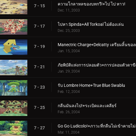
ความโกลาหลของบทกวี!+ไป ไป หาว!
7 - 15
Dec. 11, 2003
ไปหา Spinda+All Torkoal ไม่ต้องเล่น
7 - 17
Dec. 25, 2003
Manectric Charge+Delcatty เตรียมลิ้นของ
7 - 19
Jan. 15, 2004
ภัยพิบัติแห่งการปลอมตัว+การปลอมตัวดาขี
7 - 21
Jan. 29, 2004
รับ Lombre Home+True Blue Swablu
7 - 23
Feb. 12, 2004
กลืนมันลงไป!+ระเบิดและเคลียร์
7 - 25
Feb. 26, 2004
Go Go Ludicolo!+ภาวะที่กลืนไม่เข้าคายไม
7 - 27
Mar. 11, 2004