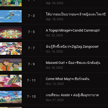
Sep. 04, 2003
ให้บากอนเป็นบากอน+เจ้าหญิงและโทเกปี
7 - 3
Sep. 18, 2003
A Togepi Mirage!+Candid Camerupt!
7 - 5
Oct. 02, 2003
ฉันรู้สึกขี้เหนียว!+ZigZag Zangoose!
7 - 7
Oct. 16, 2003
Maxxed Out! + มืออาชีพและนักต้มตุ๋น
7 - 9
Oct. 30, 2003
Come What May!+เชียร์กดดัน
7 - 11
Nov. 13, 2003
เกมที่ชนะ Assist + ต่อสู้เพื่ออุกกาบาต
7 - 13
Nov. 27, 2003