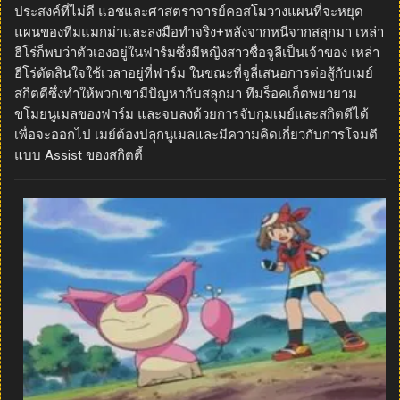
ประสงค์ที่ไม่ดี แอชและศาสตราจารย์คอสโมวางแผนที่จะหยุด
แผนของทีมแมกม่าและลงมือทำจริง+หลังจากหนีจากสลุกมา เหล่า
ฮีโร่ก็พบว่าตัวเองอยู่ในฟาร์มซึ่งมีหญิงสาวชื่อจูลีเป็นเจ้าของ เหล่า
ฮีโร่ตัดสินใจใช้เวลาอยู่ที่ฟาร์ม ในขณะที่จูลี่เสนอการต่อสู้กับเมย์
สกิตตีซึ่งทำให้พวกเขามีปัญหากับสลุกมา ทีมร็อคเก็ตพยายาม
ขโมยนูเมลของฟาร์ม และจบลงด้วยการจับกุมเมย์และสกิตตีได้
เพื่อจะออกไป เมย์ต้องปลุกนูเมลและมีความคิดเกี่ยวกับการโจมตี
แบบ Assist ของสกิตตี้