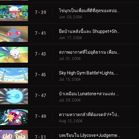
ไข่มุกเป็นเพื่อนที่ดีที่สุดของสปอยก์+แค่กลืนน้ำลายเท่านั้น
7 - 39
Jun. 03, 2004
ยึดบ้านหลังนี้และ Shuppet+Shroomish Skirmish
7 - 41
Jun. 17, 2004
สภาพอากาศที่ไม่ยุติธรรม เพื่อน+ใครกำลังบินอยู่ตอนนี้?
7 - 43
Jul. 01, 2004
Sky High Gym Battle!+Lights, Camerupt, Action!
7 - 45
Jul. 15, 2004
บ้าเหมือน Lunatone+สวนแห่ง Eatin'
7 - 47
Jul. 29, 2004
ความหวาดกลัวที่ต้องจดจำ!+โปเกบล็อก, สต็อค และเบอร์รี่
7 - 49
Aug. 12, 2004
บทเรียนใน Lilycove+Judgement Day
7 - 51