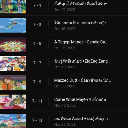
สิ่งที่คุณได้รับคือสิ่งที่คุณได้รับ+ความรักตั้งแต่การบินครั้งแรก
7 - 1
Sep. 04, 2003
ให้บากอนเป็นบากอน+เจ้าหญิงและโทเกปี
7 - 3
Sep. 18, 2003
A Togepi Mirage!+Candid Camerupt!
7 - 5
Oct. 02, 2003
ฉันรู้สึกขี้เหนียว!+ZigZag Zangoose!
7 - 7
Oct. 16, 2003
Maxxed Out! + มืออาชีพและนักต้มตุ๋น
7 - 9
Oct. 30, 2003
Come What May!+เชียร์กดดัน
7 - 11
Nov. 13, 2003
เกมที่ชนะ Assist + ต่อสู้เพื่ออุกกาบาต
7 - 13
Nov. 27, 2003