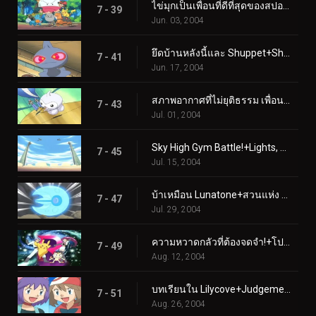
ไข่มุกเป็นเพื่อนที่ดีที่สุดของสปอยก์+แค่กลืนน้ำลายเท่านั้น
7 - 39
Jun. 03, 2004
ยึดบ้านหลังนี้และ Shuppet+Shroomish Skirmish
7 - 41
Jun. 17, 2004
สภาพอากาศที่ไม่ยุติธรรม เพื่อน+ใครกำลังบินอยู่ตอนนี้?
7 - 43
Jul. 01, 2004
Sky High Gym Battle!+Lights, Camerupt, Action!
7 - 45
Jul. 15, 2004
บ้าเหมือน Lunatone+สวนแห่ง Eatin'
7 - 47
Jul. 29, 2004
ความหวาดกลัวที่ต้องจดจำ!+โปเกบล็อก, สต็อค และเบอร์รี่
7 - 49
Aug. 12, 2004
บทเรียนใน Lilycove+Judgement Day
7 - 51
Aug. 26, 2004