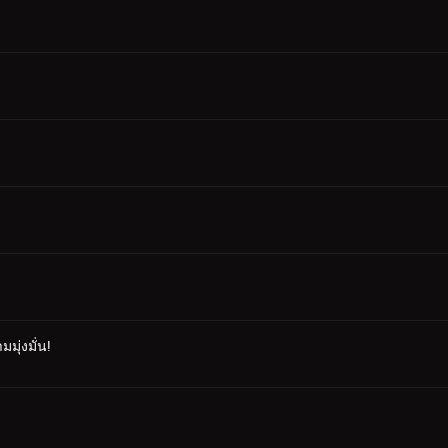
ุ่งมั่น!