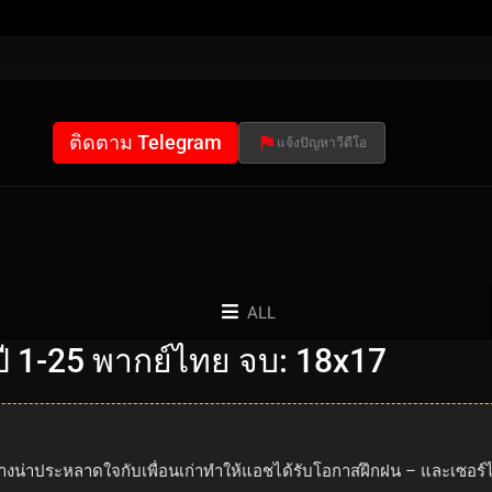
ติดตาม Telegram
แจ้งปัญหาวีดีโอ
ALL
 1-25 พากย์ไทย จบ: 18x17
งน่าประหลาดใจกับเพื่อนเก่าทำให้แอชได้รับโอกาสฝึกฝน – และเซอร์ไพรส