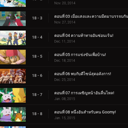
Nov. 20, 2014
ตอนที่ 03 เมื่อแสงและความมืดมาบรรจบกัน
18 - 3
Nov. 27, 2014
ตอนที่ 04 ความท้าทายอันซ่อนเร้น!
18 - 4
Dec. 11, 2014
ตอนที่ 05 การแข่งขันเพื่อบ้าน!
18 - 5
Dec. 18, 2014
ตอนที่ 06 พบกับดีไซน์สุดอลังการ!
18 - 6
Dec. 25, 2014
ตอนที่ 07 การเผชิญหน้าอันลื่นไหล!
18 - 7
Jan. 08, 2015
ตอนที่ 08 หนึ่งอันสำหรับคน Goomy!
18 - 8
Jan. 15, 2015