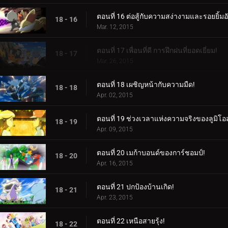
ตอนที่ 16 ต่อสู้กับความสง่างามและรอยยิ้มอั
18 - 16
Mar. 12, 2015
ตอนที่ 17 เพื่อนที่ดี การฝึกฝนที่ยอดเยี่ยม!
18 - 17
Mar. 26, 2015
ตอนที่ 18 เผชิญหน้ากับความมืด!
18 - 18
Apr. 02, 2015
ตอนที่ 19 ช่วงเวลาแห่งความจริงของลูมิโอ
18 - 19
Apr. 09, 2015
ตอนที่ 20 เมก้าบอนด์ของการ์ชอมป์!
18 - 20
Apr. 16, 2015
ตอนที่ 21 ปกป้องบ้านเกิด!
18 - 21
Apr. 23, 2015
ตอนที่ 22 เหนือสายรุ้ง!
18 - 22