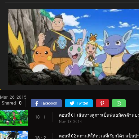
Mar. 26, 2015
Shared
0
Facebook
Twitter
ตอนที่ 01 เส้นทางสู่การเป็นพันธมิตรด้านป
18 - 1
Nov. 13, 2014
ตอนที่ 02 สถานที่ใต้ทะเลที่เรียกได้ว่าเป็นบ้
18 - 2