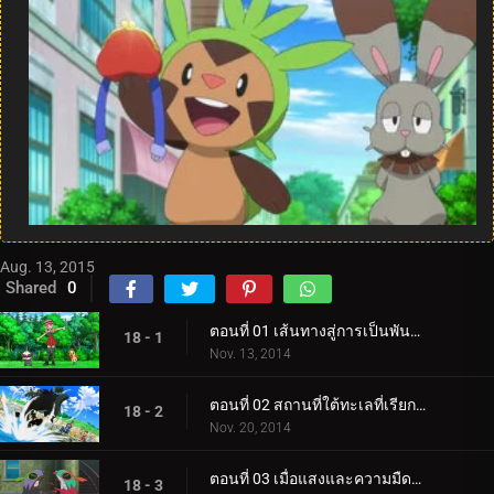
Aug. 13, 2015
Shared
0
ตอนที่ 01 เส้นทางสู่การเป็นพันธมิตรด้านประสิทธิภาพ!
18 - 1
Nov. 13, 2014
ตอนที่ 02 สถานที่ใต้ทะเลที่เรียกได้ว่าเป็นบ้าน!
18 - 2
Nov. 20, 2014
ตอนที่ 03 เมื่อแสงและความมืดมาบรรจบกัน!
18 - 3