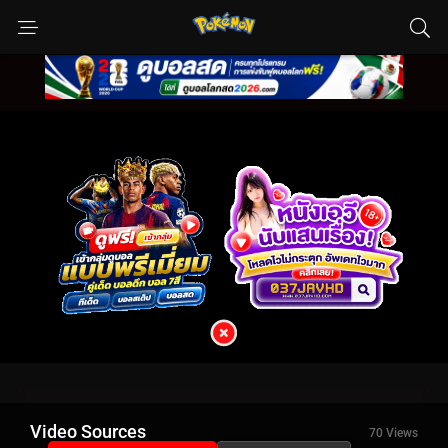
Video Sources
70 Views