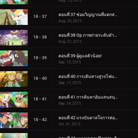
Aug. 13, 2015
ตอนที่ 37 ซ่อมวิญญาณที่แตกสลาย!
18 - 37
Aug. 20, 2015
ตอนที่ 38 Op ภาพถ่ายระดับตำนาน!
18 - 38
Aug. 27, 2015
ตอนที่ 39 ผู้ดูแลตัวน้อย!
18 - 39
Sep. 10, 2015
ตอนที่ 40 การเดินทางสู่รถไฟแห่งความทรงจำ!
18 - 40
Sep. 17, 2015
ตอนที่ 41 การค้นหาอันแสนสนุกในดอกไม้!
18 - 41
Sep. 24, 2015
ตอนที่ 42 แรงบันดาลใจการต่อสู้แท็กทีม!
18 - 42
Oct. 01, 2015