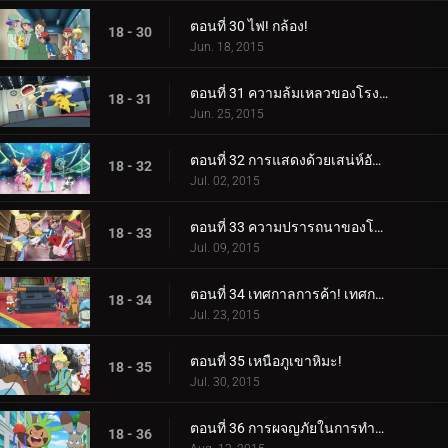
ตอนที่ 30 ไฟ! กล้อง!
18 - 30
Jun. 18, 2015
ตอนที่ 31 ความล้มเหลวของโรงงานอันบ้าคลั่ง!
18 - 31
Jun. 25, 2015
ตอนที่ 32 การแสดงด้วยเสน่ห์อันร้อนแรง!
18 - 32
Jul. 02, 2015
ตอนที่ 33 ความปรารถนาของโรตอม!
18 - 33
Jul. 09, 2015
ตอนที่ 34 เทศกาลการค้า! เทศกาลอำลา?
18 - 34
Jul. 23, 2015
ตอนที่ 35 เหนือภูเขาหิมะ!
18 - 35
Jul. 30, 2015
ตอนที่ 36 การผจญภัยในการทำธุระ!
18 - 36