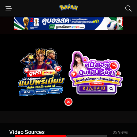
Video Sources
35 Views