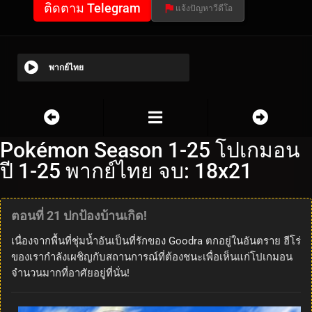
ติดตาม Telegram
แจ้งปัญหาวีดีโอ
พากย์ไทย
Pokémon Season 1-25 โปเกมอน
ปี 1-25 พากย์ไทย จบ: 18x21
ตอนที่ 21 ปกป้องบ้านเกิด!
เนื่องจากพื้นที่ชุ่มน้ำอันเป็นที่รักของ Goodra ตกอยู่ในอันตราย ฮีโร่
ของเรากำลังเผชิญกับสถานการณ์ที่ต้องชนะเพื่อเห็นแก่โปเกมอน
จำนวนมากที่อาศัยอยู่ที่นั่น!