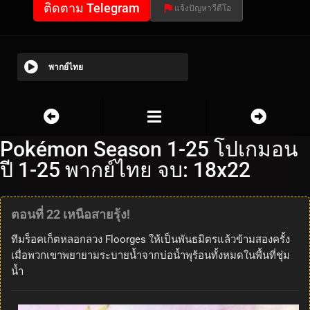
ติดตาม Telegram
แจ้งปัญหาวีดีโอ
พากย์ไทย
Pokémon Season 1-25 โปเกมอน
ปี 1-25 พากย์ไทย จบ: 18x22
ตอนที่ 22 เหนือสายรุ้ง!
ทีมร็อคเก็ตหลอกลวง Floorges ให้เป็นพันธมิตรแล้วข้ามสองครั้ง
เมื่อพวกเขาพยายามระบายน้ำจากบ่อน้ำพุร้อนทั้งหมดในพื้นที่ชุ่ม
น้ำ