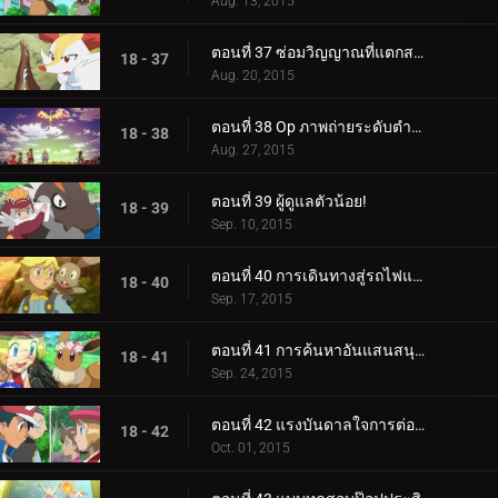
Aug. 13, 2015
ตอนที่ 37 ซ่อมวิญญาณที่แตกสลาย!
18 - 37
Aug. 20, 2015
ตอนที่ 38 Op ภาพถ่ายระดับตำนาน!
18 - 38
Aug. 27, 2015
ตอนที่ 39 ผู้ดูแลตัวน้อย!
18 - 39
Sep. 10, 2015
ตอนที่ 40 การเดินทางสู่รถไฟแห่งความทรงจำ!
18 - 40
Sep. 17, 2015
ตอนที่ 41 การค้นหาอันแสนสนุกในดอกไม้!
18 - 41
Sep. 24, 2015
ตอนที่ 42 แรงบันดาลใจการต่อสู้แท็กทีม!
18 - 42
Oct. 01, 2015