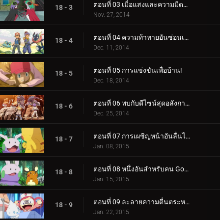
ตอนที่ 03 เมื่อแสงและความมืดมาบรรจบกัน!
18 - 3
Nov. 27, 2014
ตอนที่ 04 ความท้าทายอันซ่อนเร้น!
18 - 4
Dec. 11, 2014
ตอนที่ 05 การแข่งขันเพื่อบ้าน!
18 - 5
Dec. 18, 2014
ตอนที่ 06 พบกับดีไซน์สุดอลังการ!
18 - 6
Dec. 25, 2014
ตอนที่ 07 การเผชิญหน้าอันลื่นไหล!
18 - 7
Jan. 08, 2015
ตอนที่ 08 หนึ่งอันสำหรับคน Goomy!
18 - 8
Jan. 15, 2015
ตอนที่ 09 ละลายความตื่นตระหนกน้ำแข็ง!
18 - 9
Jan. 22, 2015