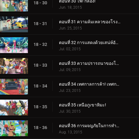
ตอนที่ 30 ไฟ! กล้อง!
18 - 30
Jun. 18, 2015
ตอนที่ 31 ความล้มเหลวของโรงงานอันบ้าคลั่ง!
18 - 31
Jun. 25, 2015
ตอนที่ 32 การแสดงด้วยเสน่ห์อันร้อนแรง!
18 - 32
Jul. 02, 2015
ตอนที่ 33 ความปรารถนาของโรตอม!
18 - 33
Jul. 09, 2015
ตอนที่ 34 เทศกาลการค้า! เทศกาลอำลา?
18 - 34
Jul. 23, 2015
ตอนที่ 35 เหนือภูเขาหิมะ!
18 - 35
Jul. 30, 2015
ตอนที่ 36 การผจญภัยในการทำธุระ!
18 - 36
Aug. 13, 2015