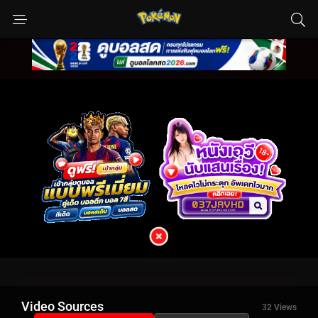
Video Sources
32 Views