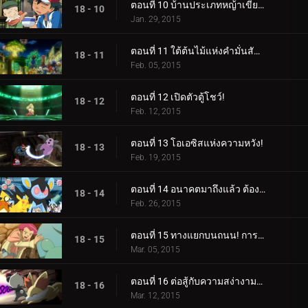
ตอนที่ 10 บ้านประเภทหญ้าเขียวขจี!
18 - 10
Jan. 29, 2015
ตอนที่ 11 ใต้ต้นไม้แห่งคำมั่นสัญญา!
18 - 11
Feb. 05, 2015
ตอนที่ 12 เปิดตัวตู้โชว์!
18 - 12
Feb. 12, 2015
ตอนที่ 13 โอเอซิสแห่งความหวัง!
18 - 13
Feb. 19, 2015
ตอนที่ 14 อนาคตมาถึงแล้ว ต้องขอบคุณความมุ่งมั่น!
18 - 14
Feb. 26, 2015
ตอนที่ 15 ทางแยกบนถนน! การจากลา!
18 - 15
Mar. 05, 2015
ตอนที่ 16 ต่อสู้กับความสง่างามและรอยยิ้มอันยิ่งใหญ่!
18 - 16
Mar. 12, 2015