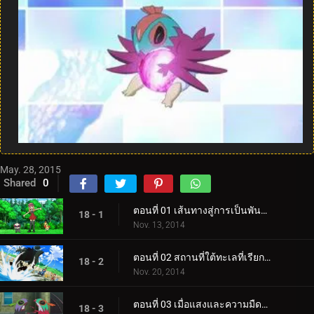
May. 28, 2015
Shared
0
ตอนที่ 01 เส้นทางสู่การเป็นพันธมิตรด้านประสิทธิภาพ!
18 - 1
Nov. 13, 2014
ตอนที่ 02 สถานที่ใต้ทะเลที่เรียกได้ว่าเป็นบ้าน!
18 - 2
Nov. 20, 2014
ตอนที่ 03 เมื่อแสงและความมืดมาบรรจบกัน!
18 - 3