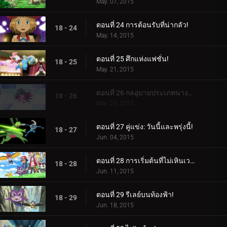
May. 07, 2015
ตอนที่ 24 การต้อนรับที่น่ากลัว!
18 - 24
May. 14, 2015
ตอนที่ 25 ศึกแห่งแฟชั่น!
18 - 25
May. 21, 2015
ตอนที่ 26 กลอุบายประเภทนางฟ้า!
18 - 26
May. 28, 2015
ตอนที่ 27 คู่แข่ง: วันนี้และพรุ่งนี้!
18 - 27
Jun. 04, 2015
ตอนที่ 28 การเริ่มต้นที่ไม่เหินเวหา!
18 - 28
Jun. 11, 2015
ตอนที่ 29 รีเลย์บนท้องฟ้า!
18 - 29
Jun. 18, 2015