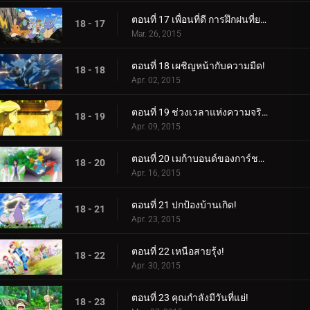
ตอนที่ 17 เพื่อนที่ดี การฝึกฝนที่ยอดเยี่ยม!
18 - 17
Mar. 26, 2015
ตอนที่ 18 เผชิญหน้ากับความมืด!
18 - 18
Apr. 02, 2015
ตอนที่ 19 ช่วงเวลาแห่งความจริงของลูมิโอส!
18 - 19
Apr. 09, 2015
ตอนที่ 20 เมก้าบอนด์ของการ์ชอมป์!
18 - 20
Apr. 16, 2015
ตอนที่ 21 ปกป้องบ้านเกิด!
18 - 21
Apr. 23, 2015
ตอนที่ 22 เหนือสายรุ้ง!
18 - 22
Apr. 30, 2015
ตอนที่ 23 คุณกำลังมีวันที่แย่!
18 - 23