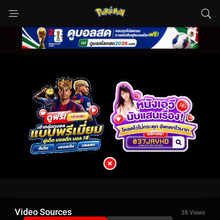
Video Sources
38 Views