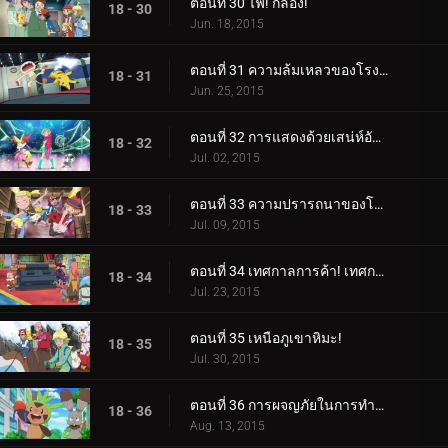
ตอนที่ 30 ไฟ! กล้อง!
18 - 30
Jun. 18, 2015
ตอนที่ 31 ความล้มเหลวของโรงงานอันบ้าคลั่ง!
18 - 31
Jun. 25, 2015
ตอนที่ 32 การแสดงด้วยเสน่ห์อันร้อนแรง!
18 - 32
Jul. 02, 2015
ตอนที่ 33 ความปรารถนาของโรตอม!
18 - 33
Jul. 09, 2015
ตอนที่ 34 เทศกาลการค้า! เทศกาลอำลา?
18 - 34
Jul. 23, 2015
ตอนที่ 35 เหนือภูเขาหิมะ!
18 - 35
Jul. 30, 2015
ตอนที่ 36 การผจญภัยในการทำธุระ!
18 - 36
Aug. 13, 2015