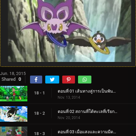
Jun. 18, 2015
Shared
0
ตอนที่ 01 เส้นทางสู่การเป็นพันธมิตรด้านประสิทธิภาพ!
18 - 1
Nov. 13, 2014
ตอนที่ 02 สถานที่ใต้ทะเลที่เรียกได้ว่าเป็นบ้าน!
18 - 2
Nov. 20, 2014
ตอนที่ 03 เมื่อแสงและความมืดมาบรรจบกัน!
18 - 3