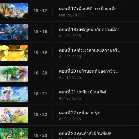
ตอนที่ 17 เพื่อนที่ดี การฝึกฝนที่ยอดเยี่ยม!
18 - 17
Mar. 26, 2015
ตอนที่ 18 เผชิญหน้ากับความมืด!
18 - 18
Apr. 02, 2015
ตอนที่ 19 ช่วงเวลาแห่งความจริงของลูมิโอส!
18 - 19
Apr. 09, 2015
ตอนที่ 20 เมก้าบอนด์ของการ์ชอมป์!
18 - 20
Apr. 16, 2015
ตอนที่ 21 ปกป้องบ้านเกิด!
18 - 21
Apr. 23, 2015
ตอนที่ 22 เหนือสายรุ้ง!
18 - 22
Apr. 30, 2015
ตอนที่ 23 คุณกำลังมีวันที่แย่!
18 - 23