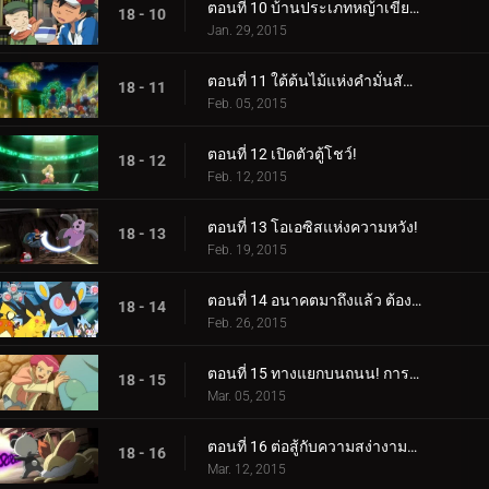
ตอนที่ 10 บ้านประเภทหญ้าเขียวขจี!
18 - 10
Jan. 29, 2015
ตอนที่ 11 ใต้ต้นไม้แห่งคำมั่นสัญญา!
18 - 11
Feb. 05, 2015
ตอนที่ 12 เปิดตัวตู้โชว์!
18 - 12
Feb. 12, 2015
ตอนที่ 13 โอเอซิสแห่งความหวัง!
18 - 13
Feb. 19, 2015
ตอนที่ 14 อนาคตมาถึงแล้ว ต้องขอบคุณความมุ่งมั่น!
18 - 14
Feb. 26, 2015
ตอนที่ 15 ทางแยกบนถนน! การจากลา!
18 - 15
Mar. 05, 2015
ตอนที่ 16 ต่อสู้กับความสง่างามและรอยยิ้มอันยิ่งใหญ่!
18 - 16
Mar. 12, 2015