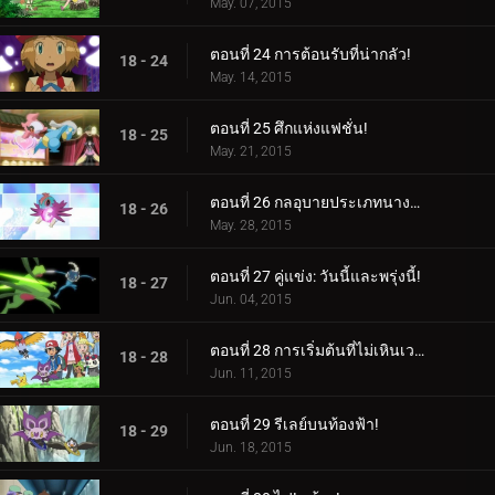
May. 07, 2015
ตอนที่ 24 การต้อนรับที่น่ากลัว!
18 - 24
May. 14, 2015
ตอนที่ 25 ศึกแห่งแฟชั่น!
18 - 25
May. 21, 2015
ตอนที่ 26 กลอุบายประเภทนางฟ้า!
18 - 26
May. 28, 2015
ตอนที่ 27 คู่แข่ง: วันนี้และพรุ่งนี้!
18 - 27
Jun. 04, 2015
ตอนที่ 28 การเริ่มต้นที่ไม่เหินเวหา!
18 - 28
Jun. 11, 2015
ตอนที่ 29 รีเลย์บนท้องฟ้า!
18 - 29
Jun. 18, 2015