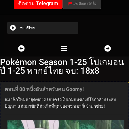
ติดตาม Telegram
แจ้งปัญหาวีดีโอ
พากย์ไทย
Pokémon Season 1-25 โปเกมอน
ปี 1-25 พากย์ไทย จบ: 18x8
ตอนที่ 08 หนึ่งอันสำหรับคน Goomy!
สมาชิกใหม่ล่าสุดของครอบครัวโปเกมอนของฮีโร่กำลังประสบ
ปัญหา แต่สมาชิกที่ตัวเล็กที่สุดของพวกเขาก็เข้ามาช่วย!