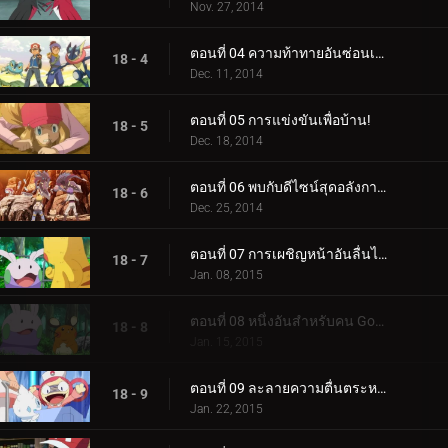
Nov. 27, 2014
ตอนที่ 04 ความท้าทายอันซ่อนเร้น!
18 - 4
Dec. 11, 2014
ตอนที่ 05 การแข่งขันเพื่อบ้าน!
18 - 5
Dec. 18, 2014
ตอนที่ 06 พบกับดีไซน์สุดอลังการ!
18 - 6
Dec. 25, 2014
ตอนที่ 07 การเผชิญหน้าอันลื่นไหล!
18 - 7
Jan. 08, 2015
ตอนที่ 08 หนึ่งอันสำหรับคน Goomy!
18 - 8
Jan. 15, 2015
ตอนที่ 09 ละลายความตื่นตระหนกน้ำแข็ง!
18 - 9
Jan. 22, 2015