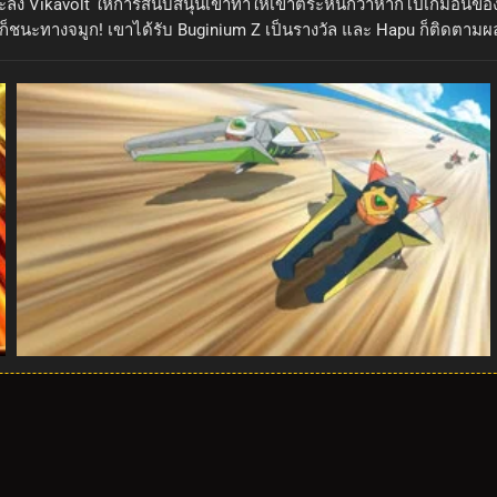
กตะลึง Vikavolt ให้การสนับสนุนเขาทำให้เขาตระหนักว่าหากโปเกมอนของเข
ก็ชนะทางจมูก! เขาได้รับ Buginium Z เป็นรางวัล และ Hapu ก็ติดตามผ