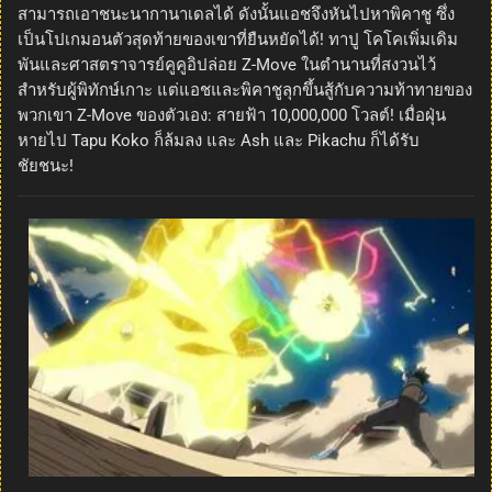
สามารถเอาชนะนากานาเดลได้ ดังนั้นแอชจึงหันไปหาพิคาชู ซึ่ง
เป็นโปเกมอนตัวสุดท้ายของเขาที่ยืนหยัดได้! ทาปู โคโคเพิ่มเดิม
พันและศาสตราจารย์คูคูอิปล่อย Z-Move ในตำนานที่สงวนไว้
สำหรับผู้พิทักษ์เกาะ แต่แอชและพิคาชูลุกขึ้นสู้กับความท้าทายของ
พวกเขา Z-Move ของตัวเอง: สายฟ้า 10,000,000 โวลต์! เมื่อฝุ่น
หายไป Tapu Koko ก็ล้มลง และ Ash และ Pikachu ก็ได้รับ
ชัยชนะ!