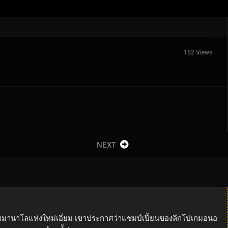
152 Views
NEXT
สนามมานาโลแห่งใหม่เอี่ยม เขาประกาศว่าแชมป์เปี้ยนของลีกโปเกมอนอ