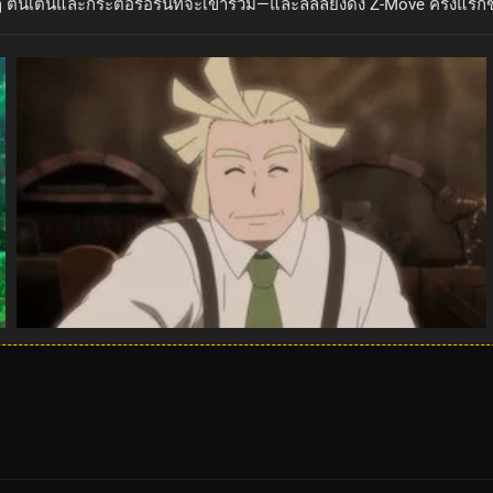
ื่นเต้นและกระตือรือร้นที่จะเข้าร่วม—และลิลลี่ยังดึง Z-Move ครั้งแ