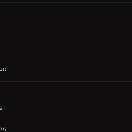
แรง!
ลา!
กาจู!