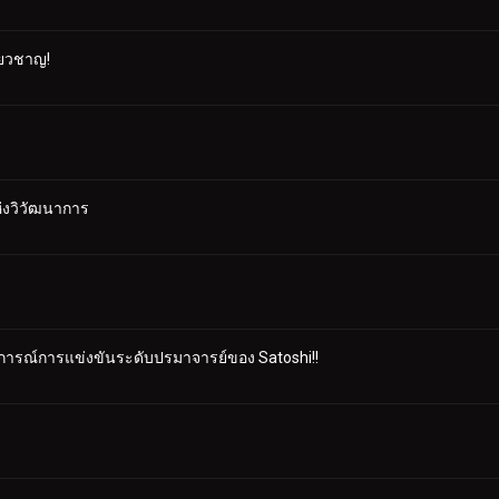
ี่ยวชาญ!
ห่งวิวัฒนาการ
สบการณ์การแข่งขันระดับปรมาจารย์ของ Satoshi!!