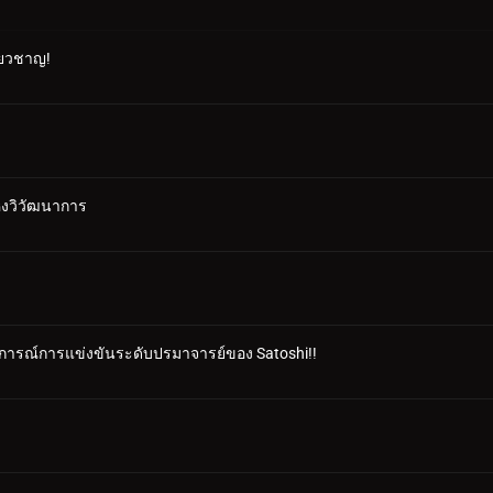
ี่ยวชาญ!
ห่งวิวัฒนาการ
สบการณ์การแข่งขันระดับปรมาจารย์ของ Satoshi!!