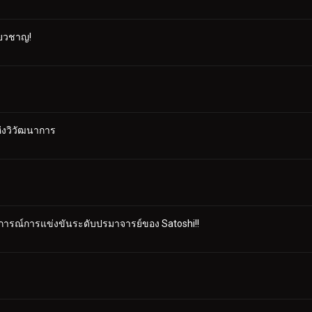
ี่ยวชาญ!
ห่งวิวัฒนาการ
สบการณ์การแข่งขันระดับปรมาจารย์ของ Satoshi!!