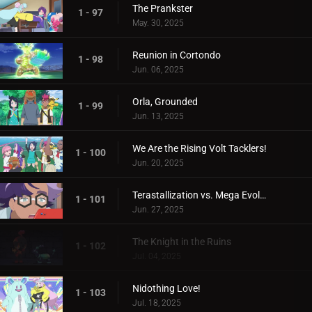
The Prankster
1 - 97
May. 30, 2025
Reunion in Cortondo
1 - 98
Jun. 06, 2025
Orla, Grounded
1 - 99
Jun. 13, 2025
We Are the Rising Volt Tacklers!
1 - 100
Jun. 20, 2025
Terastallization vs. Mega Evolution!
1 - 101
Jun. 27, 2025
The Knight in the Ruins
1 - 102
Jul. 04, 2025
Nidothing Love!
1 - 103
Jul. 18, 2025