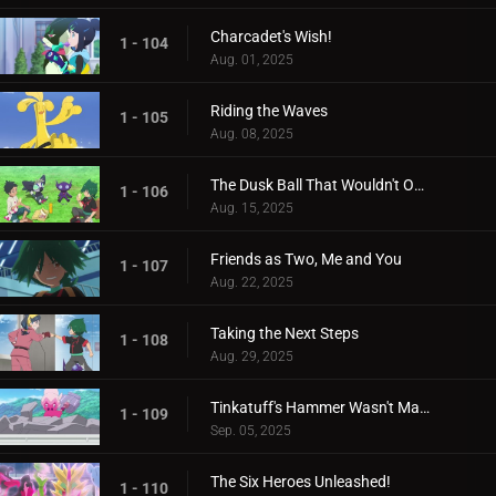
Charcadet's Wish!
1 - 104
Aug. 01, 2025
Riding the Waves
1 - 105
Aug. 08, 2025
The Dusk Ball That Wouldn't Open
1 - 106
Aug. 15, 2025
Friends as Two, Me and You
1 - 107
Aug. 22, 2025
Taking the Next Steps
1 - 108
Aug. 29, 2025
Tinkatuff's Hammer Wasn't Made in a Year!
1 - 109
Sep. 05, 2025
The Six Heroes Unleashed!
1 - 110