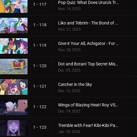
Pop Quiz: What Does Uruto's Training Involve?
1 - 117
Nov. 14, 2025
Liko and Tebrim - The Bond of Happiness!
1 - 118
Nov. 21, 2025
Give it Your All, Achigator - For the Sake of Tomorrow
1 - 119
Nov. 28, 2025
Dot and Botan! Top Secret Mission
1 - 120
Dec. 05, 2025
Catcher in the Sky
1 - 121
Dec. 12, 2025
Wings of Blazing Heat! Roy VS Friede
1 - 122
Dec. 19, 2025
Tremble with Fear! Kibi-Kibi Panic on the Ship
1 - 123
Jan. 09, 2026