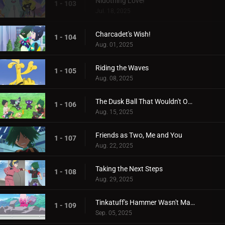
Nidothing Love!
1 - 103
Jul. 18, 2025
Charcadet's Wish!
1 - 104
Aug. 01, 2025
Riding the Waves
1 - 105
Aug. 08, 2025
The Dusk Ball That Wouldn't Open
1 - 106
Aug. 15, 2025
Friends as Two, Me and You
1 - 107
Aug. 22, 2025
Taking the Next Steps
1 - 108
Aug. 29, 2025
Tinkatuff's Hammer Wasn't Made in a Year!
1 - 109
Sep. 05, 2025