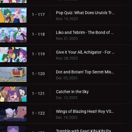
Pop Quiz: What Does Uruto's Training Involve?
1 - 117
Nov. 14, 2025
Liko and Tebrim - The Bond of Happiness!
1 - 118
Nov. 21, 2025
Give it Your All, Achigator - For the Sake of Tomorrow
1 - 119
Nov. 28, 2025
Dot and Botan! Top Secret Mission
1 - 120
Dec. 05, 2025
Catcher in the Sky
1 - 121
Dec. 12, 2025
Wings of Blazing Heat! Roy VS Friede
1 - 122
Dec. 19, 2025
Tremble with Fear! Kibi-Kibi Panic on the Ship