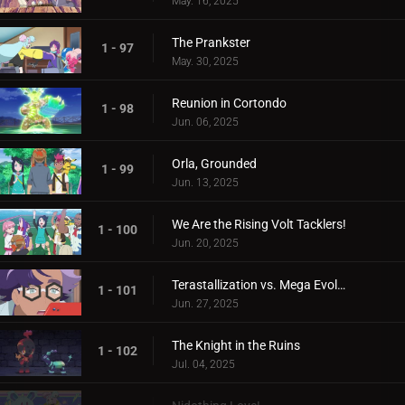
May. 16, 2025
The Prankster
1 - 97
May. 30, 2025
Reunion in Cortondo
1 - 98
Jun. 06, 2025
Orla, Grounded
1 - 99
Jun. 13, 2025
We Are the Rising Volt Tacklers!
1 - 100
Jun. 20, 2025
Terastallization vs. Mega Evolution!
1 - 101
Jun. 27, 2025
The Knight in the Ruins
1 - 102
Jul. 04, 2025