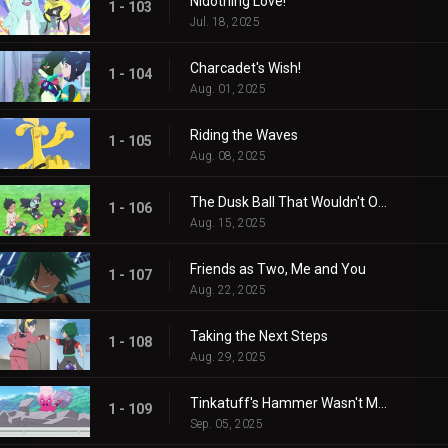
Nidothing Love!
1 - 103
Jul. 18, 2025
Charcadet's Wish!
1 - 104
Aug. 01, 2025
Riding the Waves
1 - 105
Aug. 08, 2025
The Dusk Ball That Wouldn't Open
1 - 106
Aug. 15, 2025
Friends as Two, Me and You
1 - 107
Aug. 22, 2025
Taking the Next Steps
1 - 108
Aug. 29, 2025
Tinkatuff's Hammer Wasn't Made in a Year!
1 - 109
Sep. 05, 2025