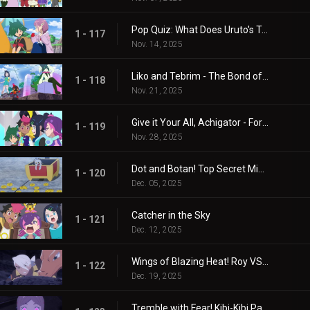
Pop Quiz: What Does Uruto's Training Involve?
1 - 117
Nov. 14, 2025
Liko and Tebrim - The Bond of Happiness!
1 - 118
Nov. 21, 2025
Give it Your All, Achigator - For the Sake of Tomorrow
1 - 119
Nov. 28, 2025
Dot and Botan! Top Secret Mission
1 - 120
Dec. 05, 2025
Catcher in the Sky
1 - 121
Dec. 12, 2025
Wings of Blazing Heat! Roy VS Friede
1 - 122
Dec. 19, 2025
Tremble with Fear! Kibi-Kibi Panic on the Ship