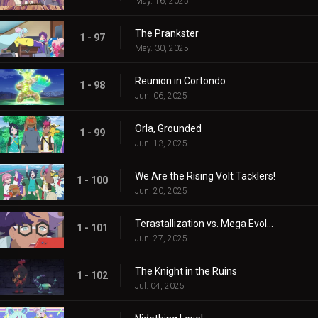
May. 16, 2025
The Prankster
1 - 97
May. 30, 2025
Reunion in Cortondo
1 - 98
Jun. 06, 2025
Orla, Grounded
1 - 99
Jun. 13, 2025
We Are the Rising Volt Tacklers!
1 - 100
Jun. 20, 2025
Terastallization vs. Mega Evolution!
1 - 101
Jun. 27, 2025
The Knight in the Ruins
1 - 102
Jul. 04, 2025