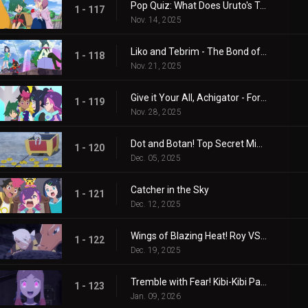
Pop Quiz: What Does Uruto's Training Involve?
1 - 117
Nov. 14, 2025
Liko and Tebrim - The Bond of Happiness!
1 - 118
Nov. 21, 2025
Give it Your All, Achigator - For the Sake of Tomorrow
1 - 119
Nov. 28, 2025
Dot and Botan! Top Secret Mission
1 - 120
Dec. 05, 2025
Catcher in the Sky
1 - 121
Dec. 12, 2025
Wings of Blazing Heat! Roy VS Friede
1 - 122
Dec. 19, 2025
Tremble with Fear! Kibi-Kibi Panic on the Ship
1 - 123
Jan. 09, 2026