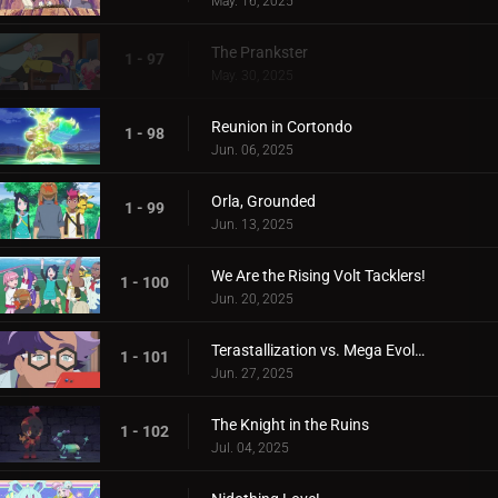
May. 16, 2025
The Prankster
1 - 97
May. 30, 2025
Reunion in Cortondo
1 - 98
Jun. 06, 2025
Orla, Grounded
1 - 99
Jun. 13, 2025
We Are the Rising Volt Tacklers!
1 - 100
Jun. 20, 2025
Terastallization vs. Mega Evolution!
1 - 101
Jun. 27, 2025
The Knight in the Ruins
1 - 102
Jul. 04, 2025