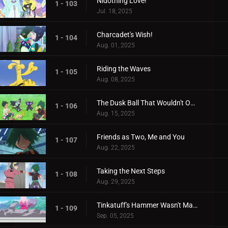
Nidothing Love!
1 - 103
Jul. 18, 2025
Charcadet's Wish!
1 - 104
Aug. 01, 2025
Riding the Waves
1 - 105
Aug. 08, 2025
The Dusk Ball That Wouldn't Open
1 - 106
Aug. 15, 2025
Friends as Two, Me and You
1 - 107
Aug. 22, 2025
Taking the Next Steps
1 - 108
Aug. 29, 2025
Tinkatuff's Hammer Wasn't Made in a Year!
1 - 109
Sep. 05, 2025