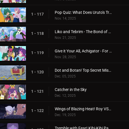
Pop Quiz: What Does Uruto's Training Involve?
1 - 117
Nov. 14, 2025
Liko and Tebrim - The Bond of Happiness!
1 - 118
Nov. 21, 2025
Give it Your All, Achigator - For the Sake of Tomorrow
1 - 119
Nov. 28, 2025
Dot and Botan! Top Secret Mission
1 - 120
Dec. 05, 2025
Catcher in the Sky
1 - 121
Dec. 12, 2025
Wings of Blazing Heat! Roy VS Friede
1 - 122
Dec. 19, 2025
Tremble with Fear! Kibi-Kibi Panic on the Ship