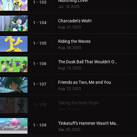
Nidothing Love!
1 - 103
Jul. 18, 2025
Charcadet's Wish!
1 - 104
Aug. 01, 2025
Riding the Waves
1 - 105
Aug. 08, 2025
The Dusk Ball That Wouldn't Open
1 - 106
Aug. 15, 2025
Friends as Two, Me and You
1 - 107
Aug. 22, 2025
Taking the Next Steps
1 - 108
Aug. 29, 2025
Tinkatuff's Hammer Wasn't Made in a Year!
1 - 109
Sep. 05, 2025