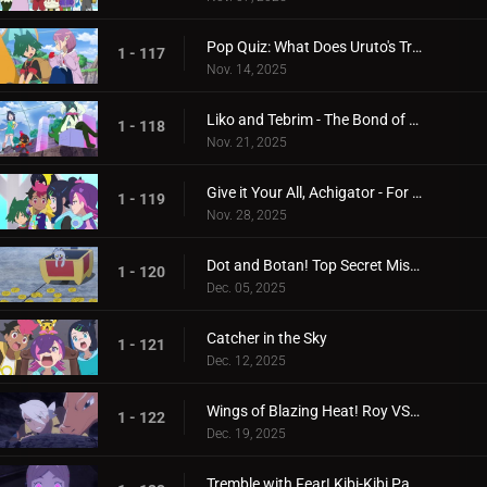
Pop Quiz: What Does Uruto's Training Involve?
1 - 117
Nov. 14, 2025
Liko and Tebrim - The Bond of Happiness!
1 - 118
Nov. 21, 2025
Give it Your All, Achigator - For the Sake of Tomorrow
1 - 119
Nov. 28, 2025
Dot and Botan! Top Secret Mission
1 - 120
Dec. 05, 2025
Catcher in the Sky
1 - 121
Dec. 12, 2025
Wings of Blazing Heat! Roy VS Friede
1 - 122
Dec. 19, 2025
Tremble with Fear! Kibi-Kibi Panic on the Ship