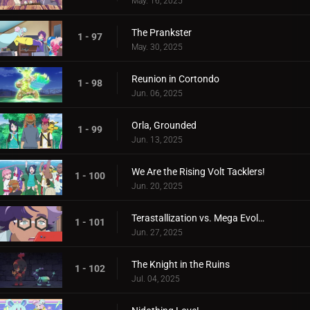
May. 16, 2025
The Prankster
1 - 97
May. 30, 2025
Reunion in Cortondo
1 - 98
Jun. 06, 2025
Orla, Grounded
1 - 99
Jun. 13, 2025
We Are the Rising Volt Tacklers!
1 - 100
Jun. 20, 2025
Terastallization vs. Mega Evolution!
1 - 101
Jun. 27, 2025
The Knight in the Ruins
1 - 102
Jul. 04, 2025