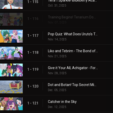
Tera☆Sparkle! Blueberry Academy
1 - 115
Oct. 31, 2025
Training Begins! Terarium Dome
1 - 116
Nov. 07, 2025
Pop Quiz: What Does Uruto's Training Involve?
1 - 117
Nov. 14, 2025
Liko and Tebrim - The Bond of Happiness!
1 - 118
Nov. 21, 2025
Give it Your All, Achigator - For the Sake of Tomorrow
1 - 119
Nov. 28, 2025
Dot and Botan! Top Secret Mission
1 - 120
Dec. 05, 2025
Catcher in the Sky
1 - 121
Dec. 12, 2025