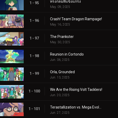
ทรงกลมที่แข็งแกร่ง
1 - 95
May. 09, 2025
Crash! Team Dragon Rampage!
1 - 96
May. 16, 2025
The Prankster
1 - 97
May. 30, 2025
Reunion in Cortondo
1 - 98
Jun. 06, 2025
Orla, Grounded
1 - 99
Jun. 13, 2025
We Are the Rising Volt Tacklers!
1 - 100
Jun. 20, 2025
Terastallization vs. Mega Evolution!
1 - 101
Jun. 27, 2025