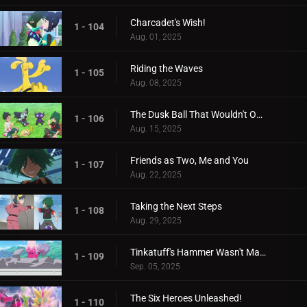
Charcadet's Wish!
1 - 104
Aug. 01, 2025
Riding the Waves
1 - 105
Aug. 08, 2025
The Dusk Ball That Wouldn't Open
1 - 106
Aug. 15, 2025
Friends as Two, Me and You
1 - 107
Aug. 22, 2025
Taking the Next Steps
1 - 108
Aug. 29, 2025
Tinkatuff's Hammer Wasn't Made in a Year!
1 - 109
Sep. 05, 2025
The Six Heroes Unleashed!
1 - 110