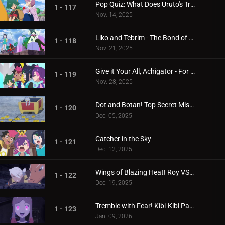
Pop Quiz: What Does Uruto's Training Involve?
1 - 117
Nov. 14, 2025
Liko and Tebrim - The Bond of Happiness!
1 - 118
Nov. 21, 2025
Give it Your All, Achigator - For the Sake of Tomorrow
1 - 119
Nov. 28, 2025
Dot and Botan! Top Secret Mission
1 - 120
Dec. 05, 2025
Catcher in the Sky
1 - 121
Dec. 12, 2025
Wings of Blazing Heat! Roy VS Friede
1 - 122
Dec. 19, 2025
Tremble with Fear! Kibi-Kibi Panic on the Ship
1 - 123
Jan. 09, 2026