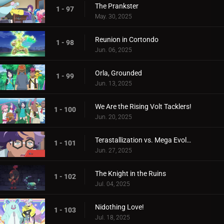
The Prankster
1 - 97
May. 30, 2025
Reunion in Cortondo
1 - 98
Jun. 06, 2025
Orla, Grounded
1 - 99
Jun. 13, 2025
We Are the Rising Volt Tacklers!
1 - 100
Jun. 20, 2025
Terastallization vs. Mega Evolution!
1 - 101
Jun. 27, 2025
The Knight in the Ruins
1 - 102
Jul. 04, 2025
Nidothing Love!
1 - 103
Jul. 18, 2025