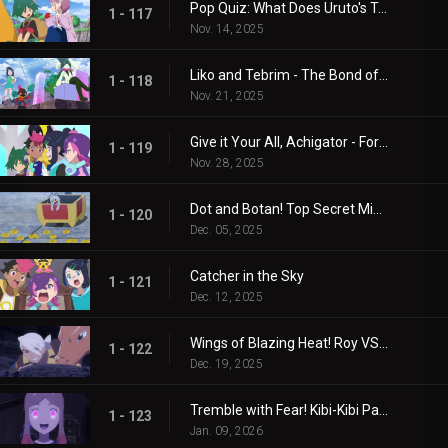
Pop Quiz: What Does Uruto's Training Involve?
1 - 117
Nov. 14, 2025
Liko and Tebrim - The Bond of Happiness!
1 - 118
Nov. 21, 2025
Give it Your All, Achigator - For the Sake of Tomorrow
1 - 119
Nov. 28, 2025
Dot and Botan! Top Secret Mission
1 - 120
Dec. 05, 2025
Catcher in the Sky
1 - 121
Dec. 12, 2025
Wings of Blazing Heat! Roy VS Friede
1 - 122
Dec. 19, 2025
Tremble with Fear! Kibi-Kibi Panic on the Ship
1 - 123
Jan. 09, 2026