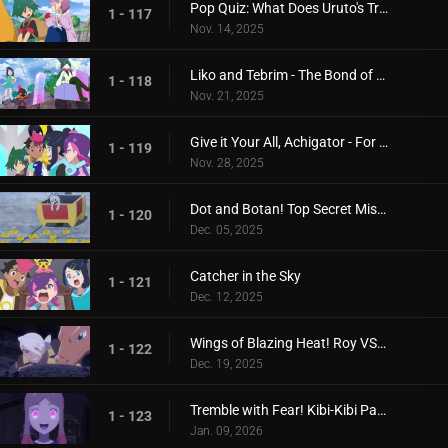
Pop Quiz: What Does Uruto's Training Involve?
1 - 117
Nov. 14, 2025
Liko and Tebrim - The Bond of Happiness!
1 - 118
Nov. 21, 2025
Give it Your All, Achigator - For the Sake of Tomorrow
1 - 119
Nov. 28, 2025
Dot and Botan! Top Secret Mission
1 - 120
Dec. 05, 2025
Catcher in the Sky
1 - 121
Dec. 12, 2025
Wings of Blazing Heat! Roy VS Friede
1 - 122
Dec. 19, 2025
Tremble with Fear! Kibi-Kibi Panic on the Ship
1 - 123
Jan. 09, 2026