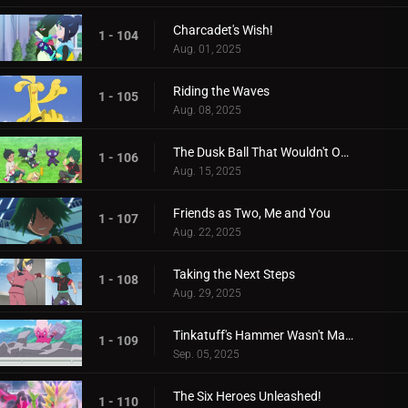
Charcadet's Wish!
1 - 104
Aug. 01, 2025
Riding the Waves
1 - 105
Aug. 08, 2025
The Dusk Ball That Wouldn't Open
1 - 106
Aug. 15, 2025
Friends as Two, Me and You
1 - 107
Aug. 22, 2025
Taking the Next Steps
1 - 108
Aug. 29, 2025
Tinkatuff's Hammer Wasn't Made in a Year!
1 - 109
Sep. 05, 2025
The Six Heroes Unleashed!
1 - 110