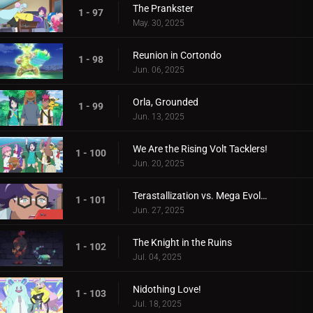
The Prankster
1 - 97
May. 30, 2025
Reunion in Cortondo
1 - 98
Jun. 06, 2025
Orla, Grounded
1 - 99
Jun. 13, 2025
We Are the Rising Volt Tacklers!
1 - 100
Jun. 20, 2025
Terastallization vs. Mega Evolution!
1 - 101
Jun. 27, 2025
The Knight in the Ruins
1 - 102
Jul. 04, 2025
Nidothing Love!
1 - 103
Jul. 18, 2025