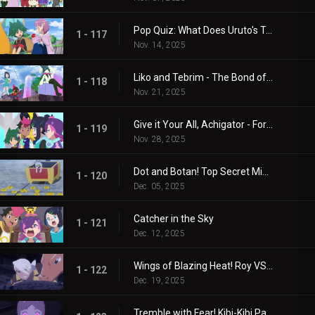
Pop Quiz: What Does Uruto's Training Involve?
1 - 117
Nov. 14, 2025
Liko and Tebrim - The Bond of Happiness!
1 - 118
Nov. 21, 2025
Give it Your All, Achigator - For the Sake of Tomorrow
1 - 119
Nov. 28, 2025
Dot and Botan! Top Secret Mission
1 - 120
Dec. 05, 2025
Catcher in the Sky
1 - 121
Dec. 12, 2025
Wings of Blazing Heat! Roy VS Friede
1 - 122
Dec. 19, 2025
Tremble with Fear! Kibi-Kibi Panic on the Ship