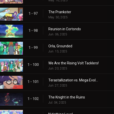
May. 16, 2025
The Prankster
1 - 97
May. 30, 2025
Reunion in Cortondo
1 - 98
Jun. 06, 2025
Orla, Grounded
1 - 99
Jun. 13, 2025
We Are the Rising Volt Tacklers!
1 - 100
Jun. 20, 2025
Terastallization vs. Mega Evolution!
1 - 101
Jun. 27, 2025
The Knight in the Ruins
1 - 102
Jul. 04, 2025