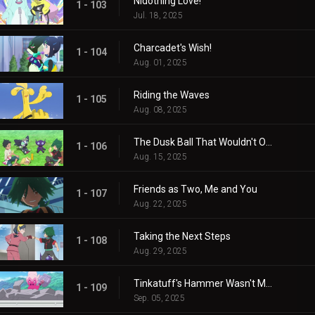
Nidothing Love!
1 - 103
Jul. 18, 2025
Charcadet's Wish!
1 - 104
Aug. 01, 2025
Riding the Waves
1 - 105
Aug. 08, 2025
The Dusk Ball That Wouldn't Open
1 - 106
Aug. 15, 2025
Friends as Two, Me and You
1 - 107
Aug. 22, 2025
Taking the Next Steps
1 - 108
Aug. 29, 2025
Tinkatuff's Hammer Wasn't Made in a Year!
1 - 109
Sep. 05, 2025