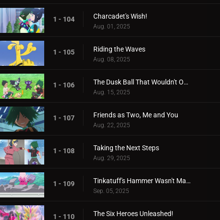
Charcadet's Wish!
1 - 104
Aug. 01, 2025
Riding the Waves
1 - 105
Aug. 08, 2025
The Dusk Ball That Wouldn't Open
1 - 106
Aug. 15, 2025
Friends as Two, Me and You
1 - 107
Aug. 22, 2025
Taking the Next Steps
1 - 108
Aug. 29, 2025
Tinkatuff's Hammer Wasn't Made in a Year!
1 - 109
Sep. 05, 2025
The Six Heroes Unleashed!
1 - 110