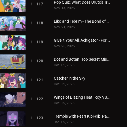
Pop Quiz: What Does Uruto's Training Involve?
1 - 117
Nov. 14, 2025
Liko and Tebrim - The Bond of Happiness!
1 - 118
Nov. 21, 2025
Give it Your All, Achigator - For the Sake of Tomorrow
1 - 119
Nov. 28, 2025
Dot and Botan! Top Secret Mission
1 - 120
Dec. 05, 2025
Catcher in the Sky
1 - 121
Dec. 12, 2025
Wings of Blazing Heat! Roy VS Friede
1 - 122
Dec. 19, 2025
Tremble with Fear! Kibi-Kibi Panic on the Ship
1 - 123
Jan. 09, 2026