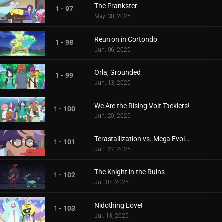
The Prankster
1 - 97
May. 30, 2025
Reunion in Cortondo
1 - 98
Jun. 06, 2025
Orla, Grounded
1 - 99
Jun. 13, 2025
We Are the Rising Volt Tacklers!
1 - 100
Jun. 20, 2025
Terastallization vs. Mega Evolution!
1 - 101
Jun. 27, 2025
The Knight in the Ruins
1 - 102
Jul. 04, 2025
Nidothing Love!
1 - 103
Jul. 18, 2025