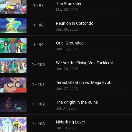
The Prankster
1 - 97
May. 30, 2025
Reunion in Cortondo
1 - 98
Jun. 06, 2025
Orla, Grounded
1 - 99
Jun. 13, 2025
We Are the Rising Volt Tacklers!
1 - 100
Jun. 20, 2025
Terastallization vs. Mega Evolution!
1 - 101
Jun. 27, 2025
The Knight in the Ruins
1 - 102
Jul. 04, 2025
Nidothing Love!
1 - 103
Jul. 18, 2025