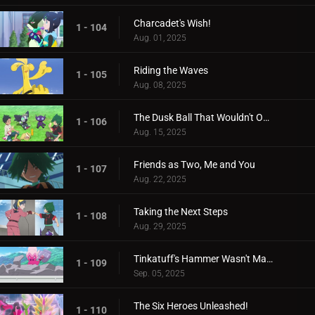
Charcadet's Wish!
1 - 104
Aug. 01, 2025
Riding the Waves
1 - 105
Aug. 08, 2025
The Dusk Ball That Wouldn't Open
1 - 106
Aug. 15, 2025
Friends as Two, Me and You
1 - 107
Aug. 22, 2025
Taking the Next Steps
1 - 108
Aug. 29, 2025
Tinkatuff's Hammer Wasn't Made in a Year!
1 - 109
Sep. 05, 2025
The Six Heroes Unleashed!
1 - 110