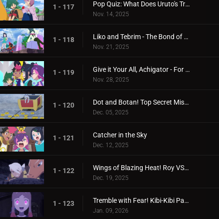
Pop Quiz: What Does Uruto's Training Involve?
1 - 117
Nov. 14, 2025
Liko and Tebrim - The Bond of Happiness!
1 - 118
Nov. 21, 2025
Give it Your All, Achigator - For the Sake of Tomorrow
1 - 119
Nov. 28, 2025
Dot and Botan! Top Secret Mission
1 - 120
Dec. 05, 2025
Catcher in the Sky
1 - 121
Dec. 12, 2025
Wings of Blazing Heat! Roy VS Friede
1 - 122
Dec. 19, 2025
Tremble with Fear! Kibi-Kibi Panic on the Ship
1 - 123
Jan. 09, 2026