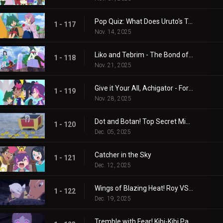
Pop Quiz: What Does Uruto's Training Involve?
1 - 117
Nov. 14, 2025
Liko and Tebrim - The Bond of Happiness!
1 - 118
Nov. 21, 2025
Give it Your All, Achigator - For the Sake of Tomorrow
1 - 119
Nov. 28, 2025
Dot and Botan! Top Secret Mission
1 - 120
Dec. 05, 2025
Catcher in the Sky
1 - 121
Dec. 12, 2025
Wings of Blazing Heat! Roy VS Friede
1 - 122
Dec. 19, 2025
Tremble with Fear! Kibi-Kibi Panic on the Ship