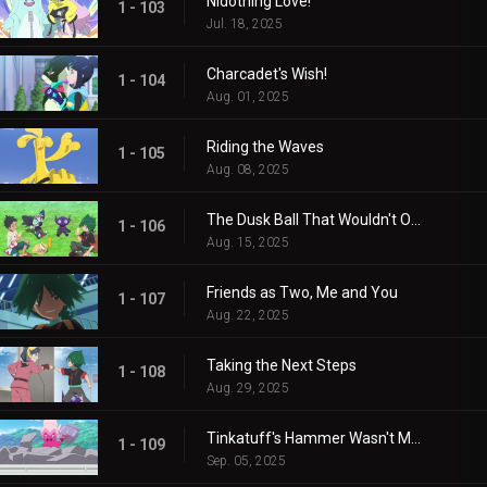
Nidothing Love!
1 - 103
Jul. 18, 2025
Charcadet's Wish!
1 - 104
Aug. 01, 2025
Riding the Waves
1 - 105
Aug. 08, 2025
The Dusk Ball That Wouldn't Open
1 - 106
Aug. 15, 2025
Friends as Two, Me and You
1 - 107
Aug. 22, 2025
Taking the Next Steps
1 - 108
Aug. 29, 2025
Tinkatuff's Hammer Wasn't Made in a Year!
1 - 109
Sep. 05, 2025