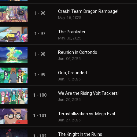
Crash! Team Dragon Rampage!
1 - 96
May. 16, 2025
The Prankster
1 - 97
May. 30, 2025
Reunion in Cortondo
1 - 98
Jun. 06, 2025
Orla, Grounded
1 - 99
Jun. 13, 2025
We Are the Rising Volt Tacklers!
1 - 100
Jun. 20, 2025
Terastallization vs. Mega Evolution!
1 - 101
Jun. 27, 2025
The Knight in the Ruins
1 - 102