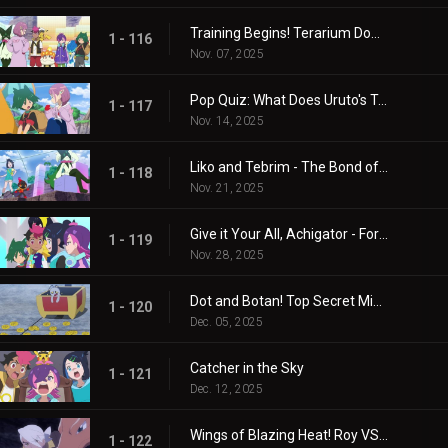
Training Begins! Terarium Dome
1 - 116
Nov. 07, 2025
Pop Quiz: What Does Uruto's Training Involve?
1 - 117
Nov. 14, 2025
Liko and Tebrim - The Bond of Happiness!
1 - 118
Nov. 21, 2025
Give it Your All, Achigator - For the Sake of Tomorrow
1 - 119
Nov. 28, 2025
Dot and Botan! Top Secret Mission
1 - 120
Dec. 05, 2025
Catcher in the Sky
1 - 121
Dec. 12, 2025
Wings of Blazing Heat! Roy VS Friede
1 - 122