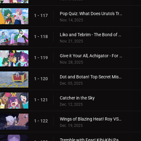
Pop Quiz: What Does Uruto's Training Involve?
1 - 117
Nov. 14, 2025
Liko and Tebrim - The Bond of Happiness!
1 - 118
Nov. 21, 2025
Give it Your All, Achigator - For the Sake of Tomorrow
1 - 119
Nov. 28, 2025
Dot and Botan! Top Secret Mission
1 - 120
Dec. 05, 2025
Catcher in the Sky
1 - 121
Dec. 12, 2025
Wings of Blazing Heat! Roy VS Friede
1 - 122
Dec. 19, 2025
Tremble with Fear! Kibi-Kibi Panic on the Ship