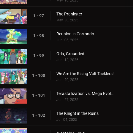
May. 16, 2025
The Prankster
1 - 97
May. 30, 2025
Reunion in Cortondo
1 - 98
Jun. 06, 2025
Orla, Grounded
1 - 99
Jun. 13, 2025
We Are the Rising Volt Tacklers!
1 - 100
Jun. 20, 2025
Terastallization vs. Mega Evolution!
1 - 101
Jun. 27, 2025
The Knight in the Ruins
1 - 102
Jul. 04, 2025