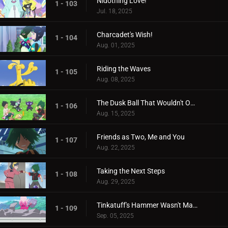
Nidothing Love!
1 - 103
Jul. 18, 2025
Charcadet's Wish!
1 - 104
Aug. 01, 2025
Riding the Waves
1 - 105
Aug. 08, 2025
The Dusk Ball That Wouldn't Open
1 - 106
Aug. 15, 2025
Friends as Two, Me and You
1 - 107
Aug. 22, 2025
Taking the Next Steps
1 - 108
Aug. 29, 2025
Tinkatuff's Hammer Wasn't Made in a Year!
1 - 109
Sep. 05, 2025