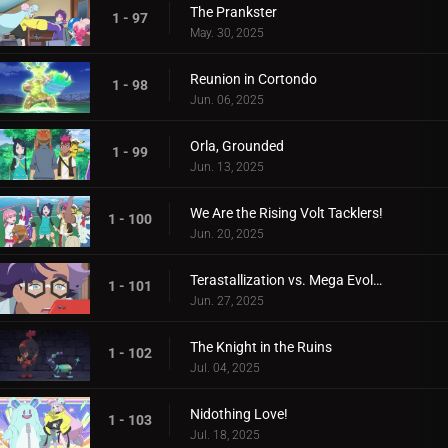
The Prankster
1 - 97
May. 30, 2025
Reunion in Cortondo
1 - 98
Jun. 06, 2025
Orla, Grounded
1 - 99
Jun. 13, 2025
We Are the Rising Volt Tacklers!
1 - 100
Jun. 20, 2025
Terastallization vs. Mega Evolution!
1 - 101
Jun. 27, 2025
The Knight in the Ruins
1 - 102
Jul. 04, 2025
Nidothing Love!
1 - 103
Jul. 18, 2025