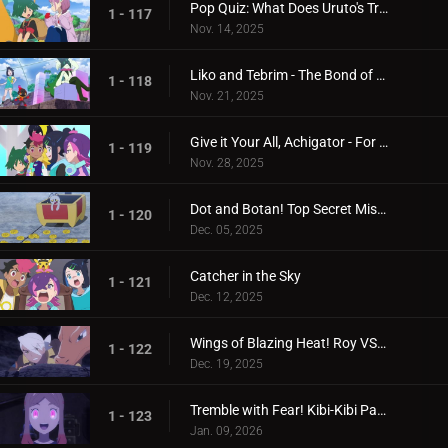
Pop Quiz: What Does Uruto's Training Involve?
1 - 117
Nov. 14, 2025
Liko and Tebrim - The Bond of Happiness!
1 - 118
Nov. 21, 2025
Give it Your All, Achigator - For the Sake of Tomorrow
1 - 119
Nov. 28, 2025
Dot and Botan! Top Secret Mission
1 - 120
Dec. 05, 2025
Catcher in the Sky
1 - 121
Dec. 12, 2025
Wings of Blazing Heat! Roy VS Friede
1 - 122
Dec. 19, 2025
Tremble with Fear! Kibi-Kibi Panic on the Ship
1 - 123
Jan. 09, 2026