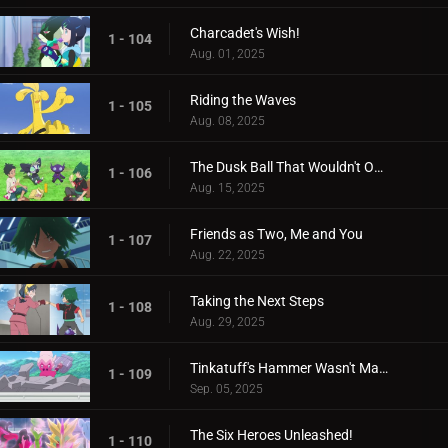
Charcadet's Wish!
1 - 104
Aug. 01, 2025
Riding the Waves
1 - 105
Aug. 08, 2025
The Dusk Ball That Wouldn't Open
1 - 106
Aug. 15, 2025
Friends as Two, Me and You
1 - 107
Aug. 22, 2025
Taking the Next Steps
1 - 108
Aug. 29, 2025
Tinkatuff's Hammer Wasn't Made in a Year!
1 - 109
Sep. 05, 2025
The Six Heroes Unleashed!
1 - 110