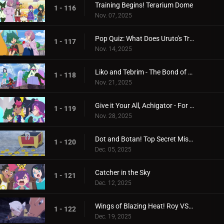
Training Begins! Terarium Dome
1 - 116
Nov. 07, 2025
Pop Quiz: What Does Uruto's Training Involve?
1 - 117
Nov. 14, 2025
Liko and Tebrim - The Bond of Happiness!
1 - 118
Nov. 21, 2025
Give it Your All, Achigator - For the Sake of Tomorrow
1 - 119
Nov. 28, 2025
Dot and Botan! Top Secret Mission
1 - 120
Dec. 05, 2025
Catcher in the Sky
1 - 121
Dec. 12, 2025
Wings of Blazing Heat! Roy VS Friede
1 - 122
Dec. 19, 2025