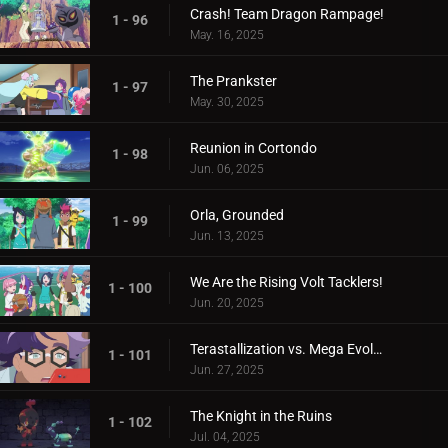
Crash! Team Dragon Rampage!
1 - 96
May. 16, 2025
The Prankster
1 - 97
May. 30, 2025
Reunion in Cortondo
1 - 98
Jun. 06, 2025
Orla, Grounded
1 - 99
Jun. 13, 2025
We Are the Rising Volt Tacklers!
1 - 100
Jun. 20, 2025
Terastallization vs. Mega Evolution!
1 - 101
Jun. 27, 2025
The Knight in the Ruins
1 - 102
Jul. 04, 2025