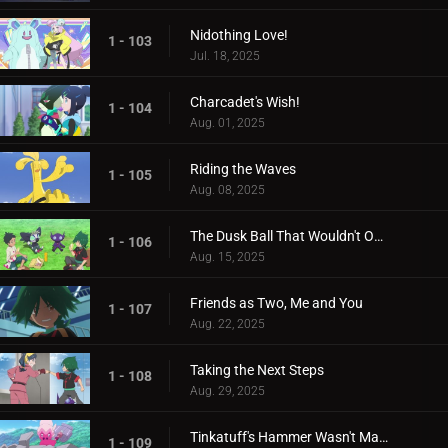
Nidothing Love!
1 - 103
Jul. 18, 2025
Charcadet's Wish!
1 - 104
Aug. 01, 2025
Riding the Waves
1 - 105
Aug. 08, 2025
The Dusk Ball That Wouldn't Open
1 - 106
Aug. 15, 2025
Friends as Two, Me and You
1 - 107
Aug. 22, 2025
Taking the Next Steps
1 - 108
Aug. 29, 2025
Tinkatuff's Hammer Wasn't Made in a Year!
1 - 109