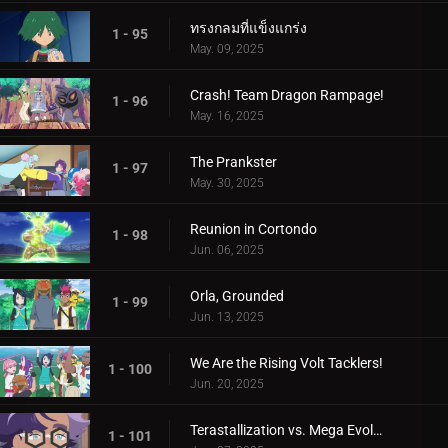
ทรงกลมที่แข็งแกร่ง
1 - 95
May. 09, 2025
Crash! Team Dragon Rampage!
1 - 96
May. 16, 2025
The Prankster
1 - 97
May. 30, 2025
Reunion in Cortondo
1 - 98
Jun. 06, 2025
Orla, Grounded
1 - 99
Jun. 13, 2025
We Are the Rising Volt Tacklers!
1 - 100
Jun. 20, 2025
Terastallization vs. Mega Evolution!
1 - 101