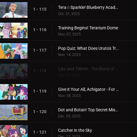
Tera☆Sparkle! Blueberry Academy
1 - 115
Oct. 31, 2025
Training Begins! Terarium Dome
1 - 116
Nov. 07, 2025
Pop Quiz: What Does Uruto's Training Involve?
1 - 117
Nov. 14, 2025
Liko and Tebrim - The Bond of Happiness!
1 - 118
Nov. 21, 2025
Give it Your All, Achigator - For the Sake of Tomorrow
1 - 119
Nov. 28, 2025
Dot and Botan! Top Secret Mission
1 - 120
Dec. 05, 2025
Catcher in the Sky
1 - 121
Dec. 12, 2025