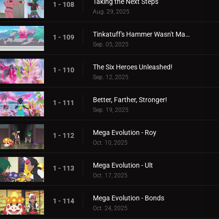
Taking the Next Steps
1 - 108
Aug. 29, 2025
Tinkatuff's Hammer Wasn't Made in a Year!
1 - 109
Sep. 05, 2025
The Six Heroes Unleashed!
1 - 110
Sep. 12, 2025
Better, Farther, Stronger!
1 - 111
Sep. 19, 2025
Mega Evolution - Roy
1 - 112
Oct. 10, 2025
Mega Evolution - Ult
1 - 113
Oct. 17, 2025
Mega Evolution - Bonds
1 - 114
Oct. 24, 2025