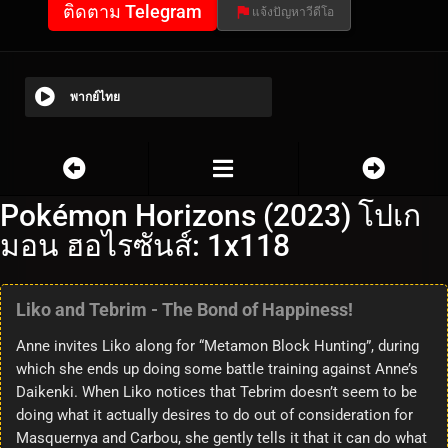
ติดตาม Telegram
แจ้งปัญหาวีดีโอ
พากย์ไทย
Pokémon Horizons (2023) โปเก
มอน ฮอไรซันส์: 1x118
Liko and Tebrim - The Bond of Happiness!
Anne invites Liko along for “Metamon Block Hunting”, during
which she ends up doing some battle training against Anne’s
Daikenki. When Liko notices that Tebrim doesn’t seem to be
doing what it actually desires to do out of consideration for
Masquernya and Carbou, she gently tells it that it can do what